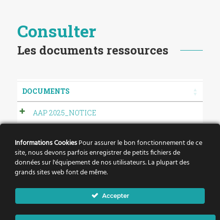
Consulter
Les documents ressources
DOCUMENTS
AAP 2025_NOTICE
APPEL À PROJETS CV_2021_CHIFFRES_CLÉS
Informations Cookies
Pour assurer le bon fonctionnement de ce
site, nous devons parfois enregistrer de petits fichiers de
2020_AAP_LISTE_PROJETS_RETENUS
données sur l'équipement de nos utilisateurs. La plupart des
grands sites web font de même.
COVID 19, DISPOSITIFS DE SOUTIEN AUX
ASSOCIATIONS
Accepter