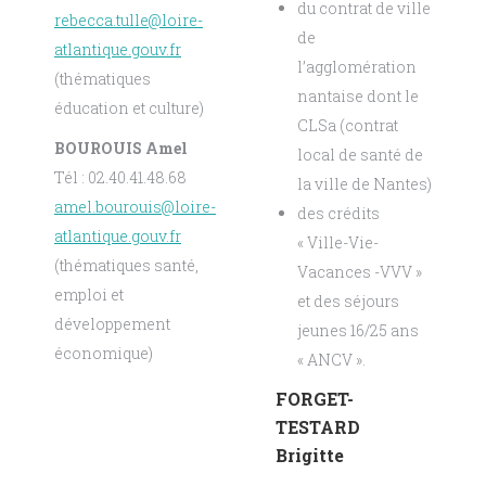
du contrat de ville
rebecca.tulle@loire-
de
atlantique.gouv.fr
l’agglomération
(thématiques
nantaise dont le
éducation et culture)
CLSa (contrat
BOUROUIS Amel
local de santé de
Tél : 02.40.41.48.68
la ville de Nantes)
amel.bourouis@loire-
des crédits
atlantique.gouv.fr
« Ville-Vie-
(thématiques santé,
Vacances -VVV »
emploi et
et des séjours
développement
jeunes 16/25 ans
économique)
« ANCV ».
FORGET-
TESTARD
Brigitte