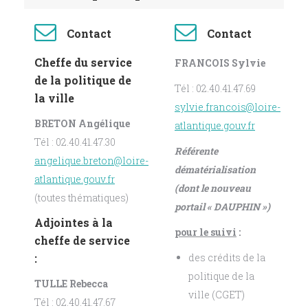
Contact
Contact
Cheffe du service
FRANCOIS Sylvie
de la politique de
Tél : 02.40.41.47.69
la ville
sylvie.francois@loire-
BRETON Angélique
atlantique.gouv.fr
Tél : 02.40.41.47.30
Référente
angelique.breton@loire-
dématérialisation
atlantique.gouv.fr
(dont le nouveau
(toutes thématiques)
portail « DAUPHIN »)
Adjointes à la
pour le suivi
:
cheffe de service
:
des crédits de la
politique de la
TULLE Rebecca
ville (CGET)
Tél : 02.40.41.47.67