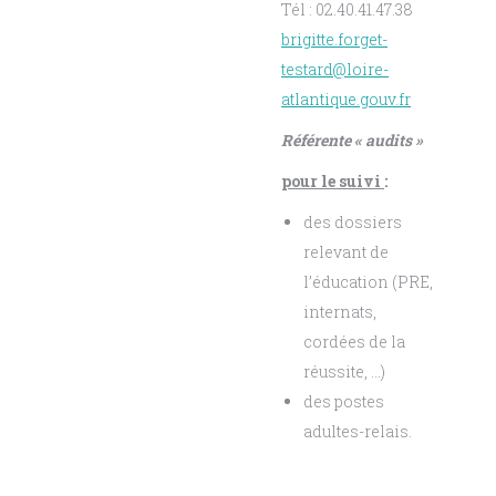
Tél : 02.40.41.47.38
brigitte.forget-
testard@loire-
atlantique.gouv.fr
Référente « audits »
pour le suivi
:
des dossiers
relevant de
l’éducation (PRE,
internats,
cordées de la
réussite, …)
des postes
adultes-relais.