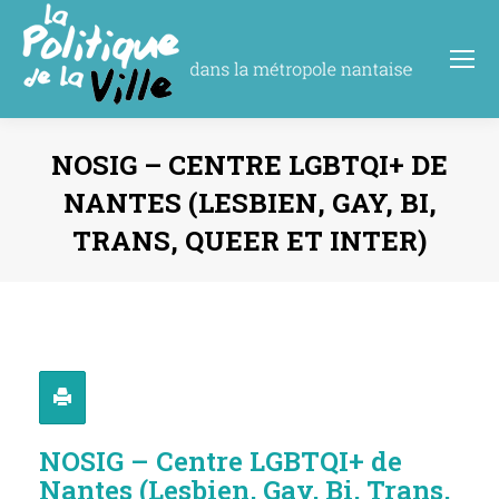
NOSIG – CENTRE LGBTQI+ DE
NANTES (LESBIEN, GAY, BI,
TRANS, QUEER ET INTER)
Vous êtes ici :
NOSIG – Centre LGBTQI+ de
Nantes (Lesbien, Gay, Bi, Trans,