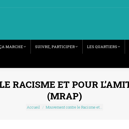
ÇA MARCHE
SUIVRE, PARTICIPER
LES QUARTIERS
 RACISME ET POUR L’AMIT
(MRAP)
Vous êtes ici :
Accueil
Mouvement contre le Racisme et…