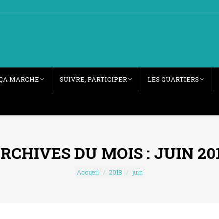
ÇA MARCHE
SUIVRE, PARTICIPER
LES QUARTIERS
RCHIVES DU MOIS :
JUIN 20
Vous êtes ici :
Accueil
2018
juin