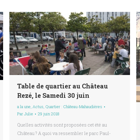
Table de quartier au Château
Rezé, le Samedi 30 juin
a la une
,
Actus
,
Quartier : Château-Mahaudières
Par
Julie
29 juin 2018
Quelles activités sont proposées cet été au
Château ? A quoi va ressembler le parc Paul-