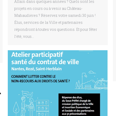
Allain dans quelques années ? Quels sont les
projets en cours ou à venir au Château-
Mahaudières ? Réservez votre samedi 30 juin !
Élus, services de la Ville et partenaires
répondront à toutes vos questions. Et pour fêter
l’été, vous…