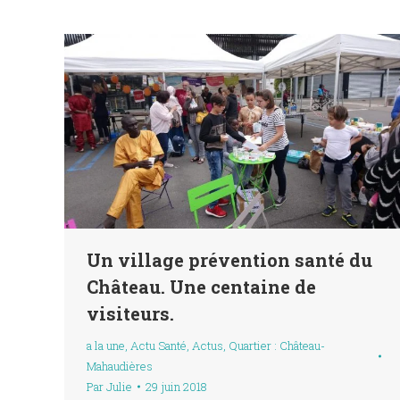
Un village prévention santé du
Château. Une centaine de
visiteurs.
a la une
,
Actu Santé
,
Actus
,
Quartier : Château-
Mahaudières
Par
Julie
29 juin 2018