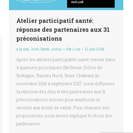
Atelier participatif santé:
réponse des partenaires aux 31
préconisations
a la une
,
Actu Santé
,
Actus
Par
Lise
11 juin 2018
Après les ateliers participatifs santé menés dans
4 quartiers prioritaires (Bellevue, Sillon de
Bretagne, Nantes Nord, Rezé-Château) de
novembre 2016 à septembre 2017, nous diffusons
la réponse des élus et des partenaires aux 31
préconisations émises pour améliorer le
recours aux droits de santé. Pour chacune des
propositions, nous avons expliqué le choix des
partenaires…