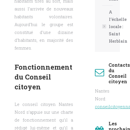
habitants tirés au sort, mais
aussi l’arrivée de nouveaux
A
habitants volontaires.
l’échelle
Aujourd’hui le groupe est
locale :
constitué d’une dizaine
Saint
d’habitants, en majorité des
Herblain
femmes.
Contacts
Fonctionnement
du
du Conseil
Conseil
citoyen
citoyen
Nantes
Nord:
Le conseil citoyen Nantes
conseilcitoyenn
Nord s’appuie sur une charte
de fonctionnement qu’il a
Les
rédigé lui-même et qu’il a
prochai