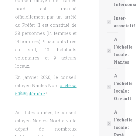
conseil citoyen de Nantes
Intercons
nord est institué
officiellement par un arrêté
Inter-
du Préfet. Il est constitué de
associatif
28 personnes (14 femmes et
A
14 hommes) : 9 habitants tirés
l’échelle
au sort, 10 habitants
locale :
volontaires et 9 acteurs
Nantes
locaux.
A
En janvier 2020, le conseil
l’échelle
citoyen Nantes Nord
a fêté sa
locale :
ème
50
plénière
!
Orvault
A
Au fil des années, le conseil
l’échelle
citoyen Nantes Nord a vu le
locale :
départ de nombreux
Rezé