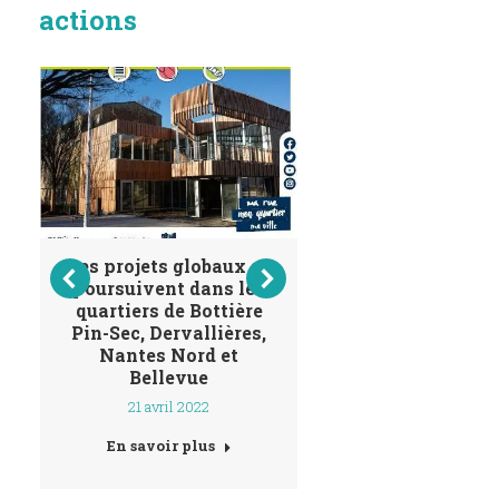
actions
Les projets globaux se
Quand le con
poursuivent dans les
citoyen de N
quartiers de Bottière
Nord se donn
Pin-Sec, Dervallières,
mission de ré
Nantes Nord et
tous les souri
Bellevue
quartier 
21 avril 2022
9 septembre 2
En savoir plus
En savoir plu