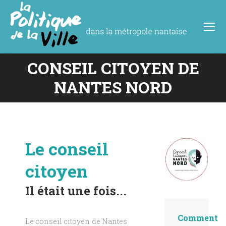
CONSEIL CITOYEN DE
Vous êtes ici :
NANTES NORD
Le conseil
citoyen
Il était une fois...
Comment
Le conseil citoyen de Nantes