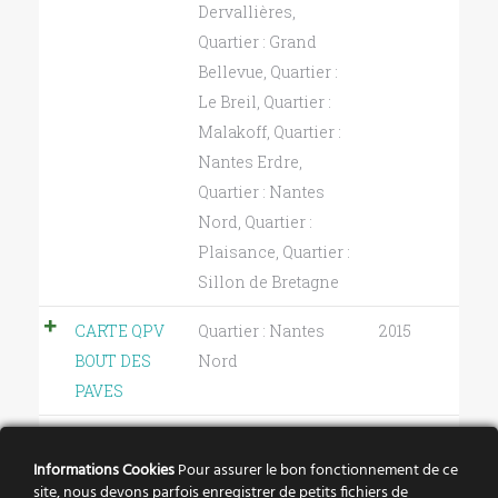
Dervallières
,
Quartier : Grand
Bellevue
,
Quartier :
Le Breil
,
Quartier :
Malakoff
,
Quartier :
Nantes Erdre
,
Quartier : Nantes
Nord
,
Quartier :
Plaisance
,
Quartier :
Sillon de Bretagne
CARTE QPV
Quartier : Nantes
2015
BOUT DES
Nord
PAVES
CARTE QPV
Quartier : Nantes
2015
Informations Cookies
Pour assurer le bon fonctionnement de ce
PETITE
Nord
site, nous devons parfois enregistrer de petits fichiers de